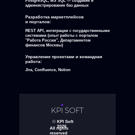
PostgreSQL, MS SQL — создание и
администрирование баз данных
Разработка маркетплейсов
и порталов:
REST API, интеграции с государственными
системами (опыт работы с порталом
"Работа России", Департаментом
финансов Москвы)
Управление проектами и командная
работа:
Jira, Confluence, Notion
KPI Soft
2026
All rights
reserved