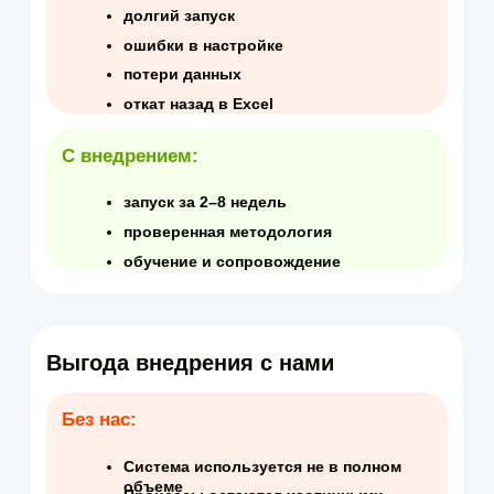
Найм
Воронка подбора
Интегрированный карьерный сайт
и календарь интервью
Пребординг (предварительная адаптация)
Заявки на подбор с маршрутом
согласования
Интеграции (hh.ru, Superjob,Avito, Whatsup)
ИИ-оценка кандидатов
Адаптация
План адаптации
Наставничество
Регулярные встречи для контроля
прогресса
Мониторинг прохождения
Анкетирование