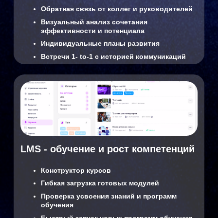
текучести
Главная ценность:
Контроль и управляемость команды
Для собственников
и топ-менеджмента
Полная HR-аналитика
Контроль текучести
Формирование кадрового резерва
Снижение операционных затрат
Главная ценность:
Рост эффективности бизнеса и снижение
затрат
Интеграция
и безопасность