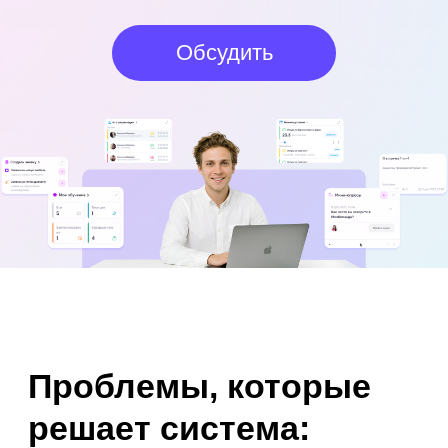
Проблемы, которые
решает система:
Долгий и непрозрачный подбор
Вакансия висит месяцами, кандидаты теряются
в переписке, нет единой воронки — бизнес
простаивает без нужных людей.
Текучесть без предупреждения
Руководитель узнаёт об уходе сотрудника
из заявления. Нет данных о вовлечённости,
нет сигналов риска — только постфактум.