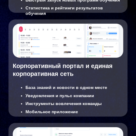
Интеграция с 1С и
Локальное или облачное
Битрикс
размещение
Соответствие ТК РФ
Соответствие 152-ФЗ
В реестре
Отказ от зарубежных
российского ПО
решений
Почему нам доверяют
внедрение HRM-систем