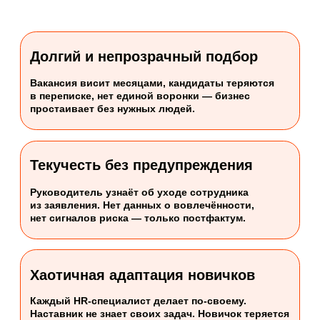
Хаотичная адаптация новичков
Каждый HR-специалист делает по-своему.
Наставник не знает своих задач. Новичок теряется
— и уходит в первые 3 месяца.
Остальные проблемы, которые
мы также решаем:
Согласование отпусков и заявок
в переписке
Разрозненнные коммуникации
Ручное ведение отчетности
Множество несвязанных сервисов
и Excel