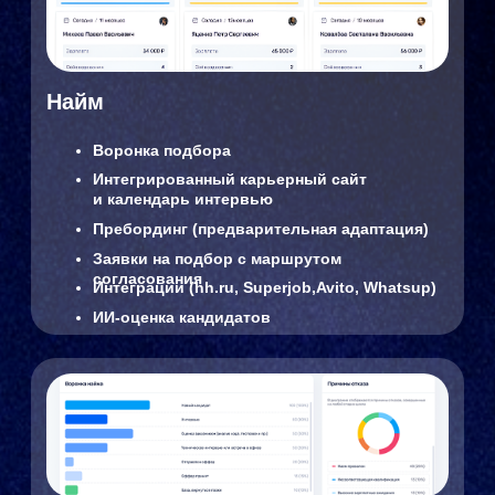
Для малого и среднего бизнеса
Быстрорастущих компаний
Компаний, которым нужно создать
единое HR-пространство
Компаний, заменяющих зарубежное ПО
Бизнеса, переходящего с Excel и Google-
таблиц
Получить расчёт лицензии
Для HR-специалистов
Полный цикл подбора (ATS)
Автоматизация адаптации
База знаний
HR-аналитика
КЭДО и автоматизация заявок