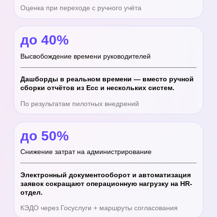
Запуск системы
Без внедрения:
долгий запуск
ошибки в настройке
потери данных
откат назад в Excel
С внедрением:
запуск за 2–8 недель
проверенная методология
обучение и сопровождение
Выгода внедрения с нами
Без нас:
Система используется не в полном
объеме
Процессы остаются хаотичными
Частичная автоматизация
Не полная аналитика
Не очевидный результат