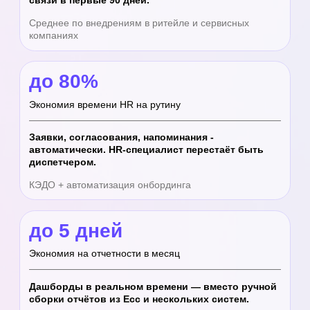
Текучесть в первые 3 месяца
34%
19%
Консолидация HR-процессов
3 системы+Excel
1 платформа
Почему важно
внедрение,
а не просто покупка
системы
HRM-платформа даёт результат
только при правильной настройке
и запуске