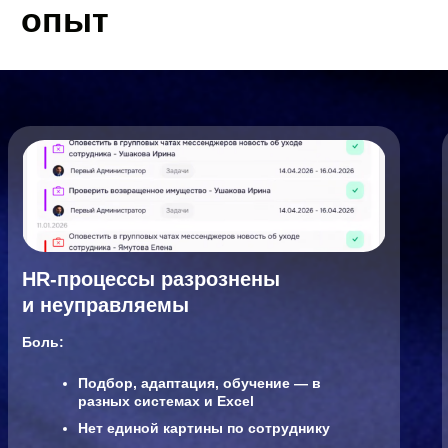
Гибкая загрузка готовых модулей
Проверка усвоения знаний и программ
обучения
Быстрый запуск новых программ обучения
Статистика и рейтинги
результатов
обучения
Корпоративный портал
и единая
корпоративная сеть
База знаний и новости в одном месте
Уведомления и пульс компании
Инструменты вовлечения команды
Мобильное приложение