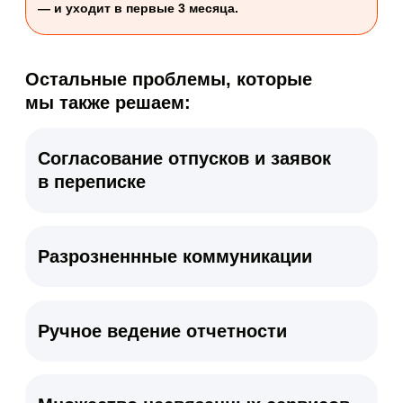
Сложности масштабирования
при росте
Отсутствие прозрачной аналитики
Экономический
эффект
в 2 раза
Быстрее закрываются вакансии
За счёт единой воронки, автоматических
уведомлений и интеграции с hh.ru — без ручного
переноса данных.
По данным клиентов платформы «Моя команда»