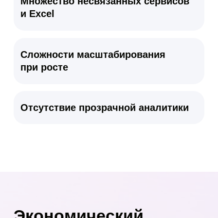
до 60%
Снижение текучести
Благодаря структурированной адаптации,
регулярным 1-оп-1 и своевременной обратной
связи в первые 90 дней.
Среднее по внедрениям в ритейле и сервисных
компаниях
до 80%
Экономия времени HR на рутину
Заявки, согласования, напоминания -
автоматически. HR-специалист перестаёт быть
диспетчером.
КЭДО + автоматизация онбординга
до 5 дней
Экономия на отчетности в месяц
Дашборды в реальном времени — вместо ручной
сборки отчётов из Есс и нескольких систем.