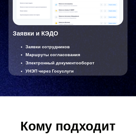
20+
реализованных проектов в разных
секторах и масштабах бизнеса
15+ лет
опыта в цифровизации HR-процессов и
внедрении корпоративных решений
Сильная проектная экспертиза
выстроенная методология
внедрения и сопровождения
Сертифицированная команда экспертов
руководители проектов, архитекторы, бизнес-
и системные аналитики, сертифицированные
специалисты
Прозрачная экономика и ответственность
за результат
Партнёрские отношения с вендором
«
Моя команда
»