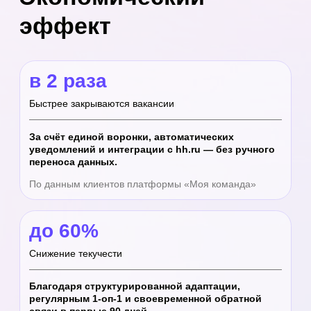
Оценка при переходе с ручного учёта
до 40%
Высвобождение времени руководителей
Дашборды в реальном времени — вместо ручной
сборки отчётов из Есс и нескольких систем.
По результатам пилотных внедрений
до 50%
Снижение затрат на администрирование
Электронный документооборот и автоматизация
заявок сокращают операционную нагрузку на HR-
отдел.
КЭДО через Госуслуги + маршруты согласования
ПРИМЕР: РИТЕЙЛ-СЕТЬ, 400 СОТРУДНИКОВ,
12 ФИЛИАЛОВ
Среднее время закрытия вакансии
28 дней
14 дней