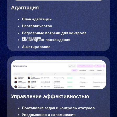
Главная ценность:
Снижение операционной нагрузки на HR
специалистов и прозрачность процессов
Для сотрудников
Пошаговая адаптация
Доступ к обучению
Обратная связь
Онлайн-заявки
Геймификация
Мобильное приложение
Вся HR-экосистема в одном окне
Главная ценность:
Понятные процессы и возможности развития
Для руководителей
Прозрачность подбора
Контроль адаптации
Индивидуальные планы развития
Объективная оценка сотрудников
Управление задачами
Аналитика и прогнозирование рисков